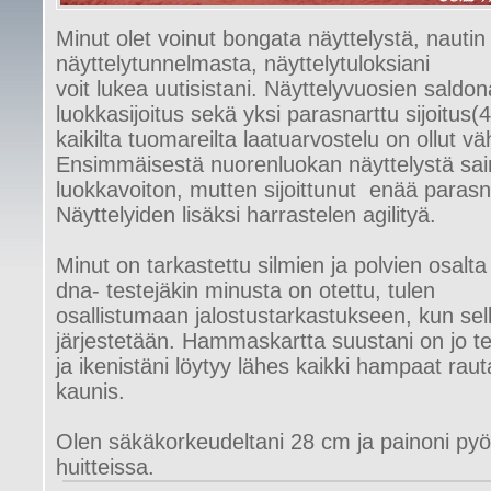
Minut olet voinut bongata näyttelystä, nautin
näyttelytunnelmasta, näyttelytuloksiani
voit lukea uutisistani. Näyttelyvuosien sald
luokkasijoitus sekä yksi parasnarttu sijoitus(4
kaikilta tuomareilta laatuarvostelu on ollut v
Ensimmäisestä nuorenluokan näyttelystä sai
luokkavoiton, mutten sijoittunut enää parasn
Näyttelyiden lisäksi harrastelen agilityä.
Minut on tarkastettu silmien ja polvien osalt
dna- testejäkin minusta on otettu, tulen
osallistumaan jalostustarkastukseen, kun sel
järjestetään. Hammaskartta suustani on jo t
ja ikenistäni löytyy lähes kaikki hampaat raut
kaunis.
Olen säkäkorkeudeltani 28 cm ja painoni pyöri
huitteissa.