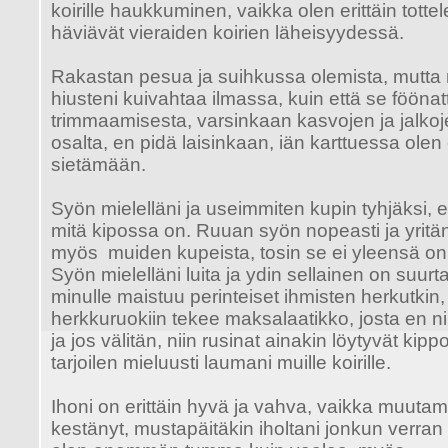
koirille haukkuminen, vaikka olen erittäin totte
häviävät vieraiden koirien läheisyydessä.
Rakastan pesua ja suihkussa olemista, mutta
hiusteni kuivahtaa ilmassa, kuin että se föönatt
trimmaamisesta, varsinkaan kasvojen ja jalko
osalta, en pidä laisinkaan, iän karttuessa ole
sietämään.
Syön mielelläni ja useimmiten kupin tyhjäksi, e
mitä kipossa on. Ruuan syön nopeasti ja yritä
myös muiden kupeista, tosin se ei yleensä on
Syön mielelläni luita ja ydin sellainen on suurt
minulle maistuu perinteiset ihmisten herkutki
herkkuruokiin tekee maksalaatikko, josta en nii
ja jos välitän, niin rusinat ainakin löytyvät kipp
tarjoilen mieluusti laumani muille koirille.
Ihoni on erittäin hyvä ja vahva, vaikka muutama
kestänyt, mustapäitäkin iholtani jonkun verran v