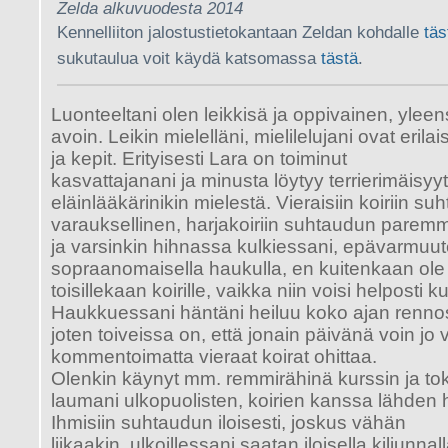
Zelda alkuvuodesta 2014
Kennelliiton
jalostustietokantaan Zeldan kohdalle
täs
sukutaulua
voit käydä katsomassa
tästä
.
Luonteeltani olen leikkisä ja oppivainen, yleen
avoin. Leikin mielelläni, mielilelujani ovat erila
ja kepit. Erityisesti Lara on toiminut
kasvattajanani ja minusta löytyy terrierimäisyyt
eläinlääkärinikin mielestä. Vieraisiin koiriin s
varauksellinen, harjakoiriin suhtaudun parem
ja varsinkin hihnassa kulkiessani, epävarmuu
sopraanomaisella haukulla, en kuitenkaan ole
toisillekaan koirille, vaikka niin voisi helposti ku
Haukkuessani häntäni heiluu koko ajan rennosti
joten toiveissa on, että jonain päivänä voin jo
kommentoimatta vieraat koirat ohittaa.
Olenkin käynyt mm. remmirähinä kurssin ja toko
laumani ulkopuolisten, koirien kanssa lähden ha
Ihmisiin suhtaudun iloisesti, joskus vähän
liikaakin, ulkoillessani saatan iloisella kiljunna