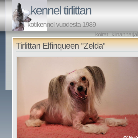
kennel tirlittan
kotikennel vuodesta 1989
koirat
kiinanharja
Tirlittan Elfinqueen ''Zelda''