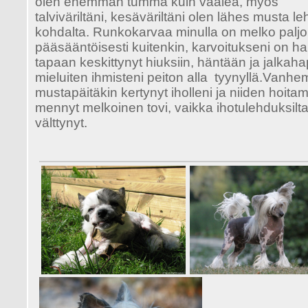
olen enemmän tumma kuin vaalea, myös
talviväriltäni, kesäväriltäni olen lähes musta 
kohdalta. Runkokarvaa minulla on melko paljo
pääsääntöisesti kuitenkin, karvoitukseni on h
tapaan keskittynyt hiuksiin, häntään ja jalkah
mieluiten ihmisteni peiton alla tyynyllä.Vanh
mustapäitäkin kertynyt iholleni ja niiden hoita
mennyt melkoinen tovi, vaikka ihotulehduksilta
välttynyt.