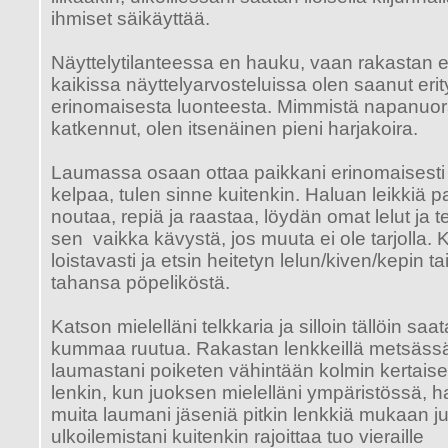
ihmiset säikäyttää.
Näyttelytilanteessa en hauku, vaan rakastan e
kaikissa näyttelyarvosteluissa olen saanut eri
erinomaisesta luonteesta. Mimmistä napanuora
katkennut, olen itsenäinen pieni harjakoira.
Laumassa osaan ottaa paikkani erinomaisesti 
kelpaa, tulen sinne kuitenkin. Haluan leikkiä pa
noutaa, repiä ja raastaa, löydän omat lelut ja 
sen vaikka kävystä, jos muuta ei ole tarjolla.
loistavasti ja etsin heitetyn lelun/kiven/kepin 
tahansa pöpeliköstä.
Katson mielelläni telkkaria ja silloin tällöin s
kummaa ruutua. Rakastan lenkkeillä metsässä
laumastani poiketen vähintään kolmin kertais
lenkin, kun juoksen mielelläni ympäristössä, ha
muita laumani jäseniä pitkin lenkkiä mukaan
ulkoilemistani kuitenkin rajoittaa tuo vieraille